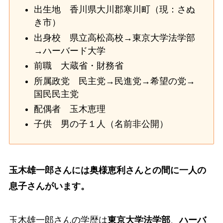
出生地 香川県大川郡寒川町（現：さぬ
き市）
出身校 県立高松高校→東京大学法学部
→ハーバード大学
前職 大蔵省・財務省
所属政党 民主党→民進党→希望の党→
国民民主党
配偶者 玉木恵理
子供 男の子１人（名前非公開）
玉木雄一郎さんには奥様恵利さんとの間に一人の
息子さんがいます。
玉木雄一郎さんの学歴は
東京大学法学部
、
ハーバ