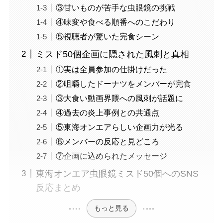
③甘いものが苦手な虫眼鏡の挑戦
④味変や食べる順番へのこだわり
⑤視聴者が驚いた完食シーン
ミスド50個企画に隠された風刺と真相
①実は全員参加の仕掛けだった
②咀嚼したドーナツをメンバーが完食
③大食い動画界隈への風刺が話題に
④過去の炎上事例との共通点
⑤東海オンエアらしい企画力が光る
⑥メンバーの反応と見どころ
⑦企画に込められたメッセージ
東海オンエア虫眼鏡ミスド50個へのSNS
反応まとめ
もっと見る