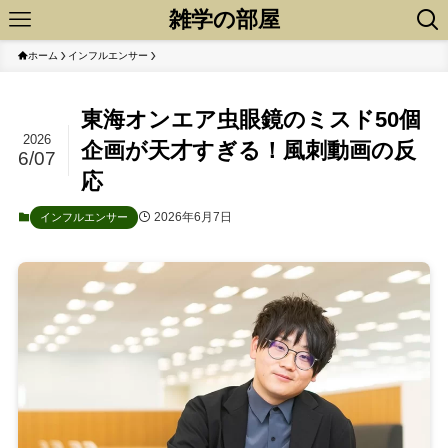
雑学の部屋
ホーム
インフルエンサー
東海オンエア虫眼鏡のミスド50個
2026
企画が天才すぎる！風刺動画の反
6/07
応
2026年6月7日
インフルエンサー