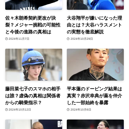
佐々木朗希契約更改が決
大谷翔平が嫌いになった理
裂？メジャー挑戦の可能性
由とは？大谷ハラスメント
と今後の進路の真相は
の実態を徹底解説
2024年11月7日
2024年10月29日
藤田菜七子のスマホの相手
平本蓮のドーピング結果は
は誰？虚偽の真相は関係者
真実？赤沢幸典が薬を仲介
からの騎乗指示？
した一部始終を暴露
2024年10月12日
2024年10月6日