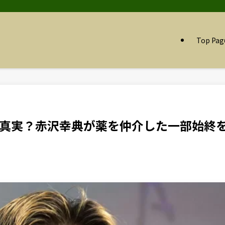
Top Pag
真実？赤沢幸典が薬を仲介した一部始終