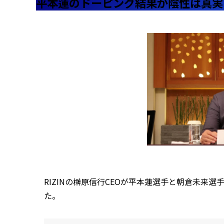
平本蓮のドーピング結果が陰性は真実
RIZINの榊原信行CEOが平本蓮選手と朝倉未来
た。