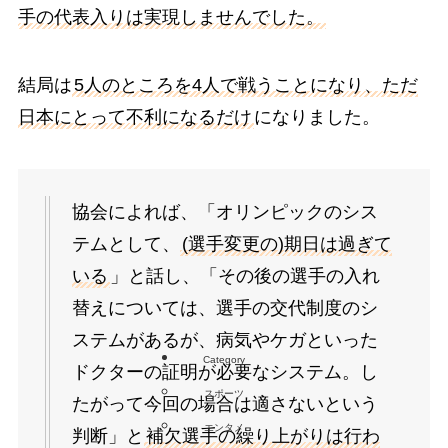
手の代表入りは実現しませんでした。
結局は
5人のところを4人で戦うことになり、ただ
日本にとって不利になるだけ
になりました。
協会によれば、「オリンピックのシス
テムとして、
(選手変更の)期日は過ぎて
いる
」と話し、「その後の選手の入れ
替えについては、選手の交代制度のシ
ステムがあるが、病気やケガといった
Category
ドクターの証明が必要なシステム。し
スポーツ
たがって今回の場合は適さないという
エンタメ
判断」と
補欠選手の繰り上がりは行わ