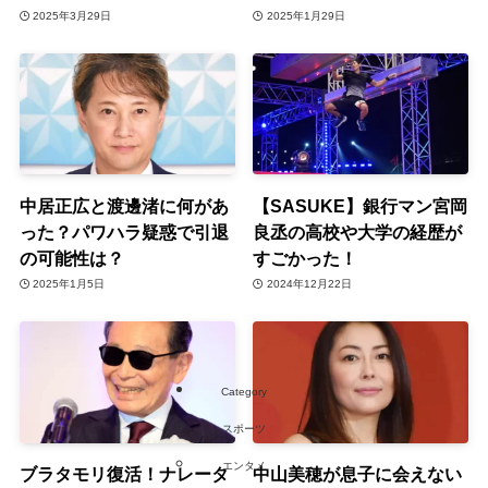
2025年3月29日
2025年1月29日
中居正広と渡邊渚に何があ
【SASUKE】銀行マン宮岡
った？パワハラ疑惑で引退
良丞の高校や大学の経歴が
の可能性は？
すごかった！
2025年1月5日
2024年12月22日
Category
スポーツ
エンタメ
ブラタモリ復活！ナレータ
中山美穂が息子に会えない