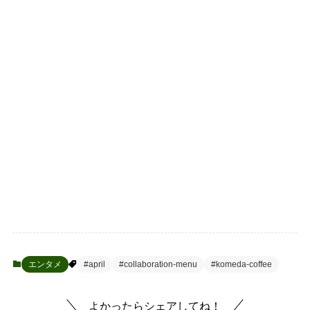
エンタメ
#april
#collaboration-menu
#komeda-coffee
よかったらシェアしてね！