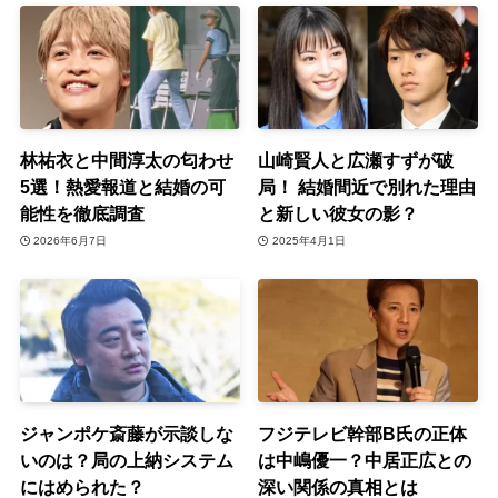
林祐衣と中間淳太の匂わせ
山崎賢人と広瀬すずが破
5選！熱愛報道と結婚の可
局！ 結婚間近で別れた理由
能性を徹底調査
と新しい彼女の影？
2026年6月7日
2025年4月1日
ジャンポケ斎藤が示談しな
フジテレビ幹部B氏の正体
いのは？局の上納システム
は中嶋優一？中居正広との
にはめられた？
深い関係の真相とは