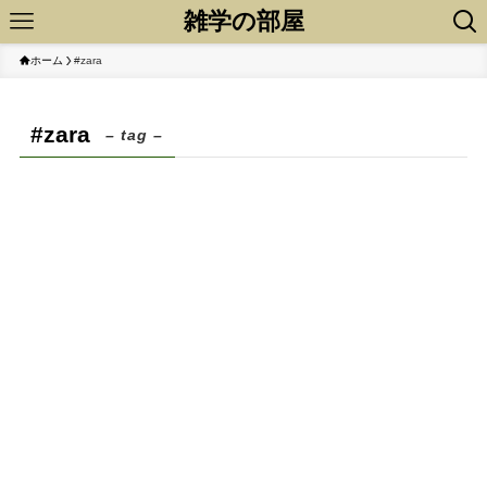
雑学の部屋
ホーム
#zara
#zara
– tag –