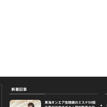
新着記事
東海オンエア虫眼鏡のミスド50個