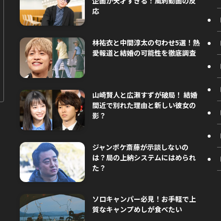
企画が天才すぎる！風刺動画の反
応
林祐衣と中間淳太の匂わせ5選！熱
愛報道と結婚の可能性を徹底調査
山崎賢人と広瀬すずが破局！ 結婚
間近で別れた理由と新しい彼女の
影？
ジャンポケ斎藤が示談しないの
は？局の上納システムにはめられ
た？
ソロキャンパー必見！お手軽で上
質なキャンプめしが食べたい