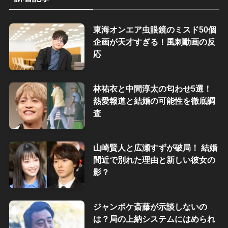
東海オンエア虫眼鏡のミスド50個
企画が天才すぎる！風刺動画の反
応
林祐衣と中間淳太の匂わせ5選！
熱愛報道と結婚の可能性を徹底調
査
山崎賢人と広瀬すずが破局！ 結婚
間近で別れた理由と新しい彼女の
影？
ジャンポケ斎藤が示談しないの
は？局の上納システムにはめられ