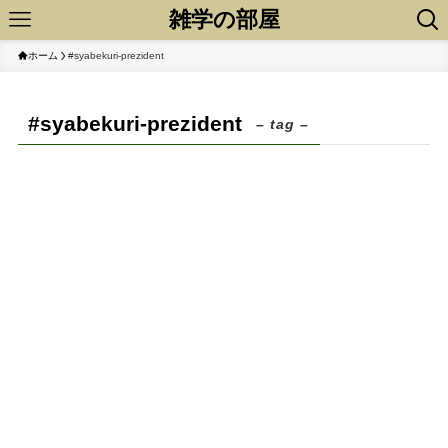
雑学の部屋
ホーム
#syabekuri-prezident
#syabekuri-prezident
– tag –