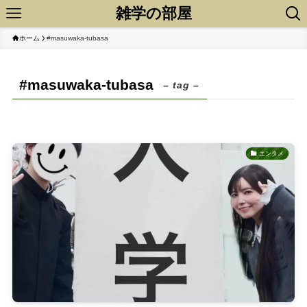
雑学の部屋
ホーム
#masuwaka-tubasa
#masuwaka-tubasa
– tag –
エンタメ