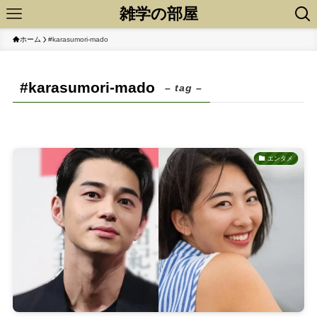
雑学の部屋
ホーム
#karasumori-mado
#karasumori-mado
– tag –
エンタメ