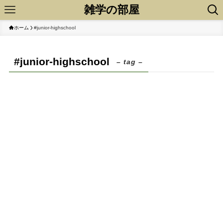
雑学の部屋
ホーム
#junior-highschool
#junior-highschool
– tag –