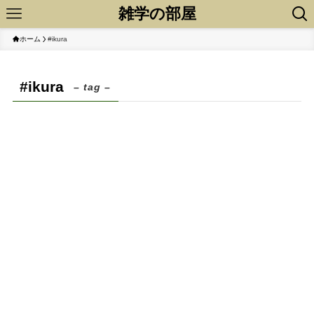
雑学の部屋
ホーム
#ikura
#ikura
– tag –