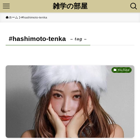
雑学の部屋
ホーム
#hashimoto-tenka
#hashimoto-tenka
– tag –
YouTube