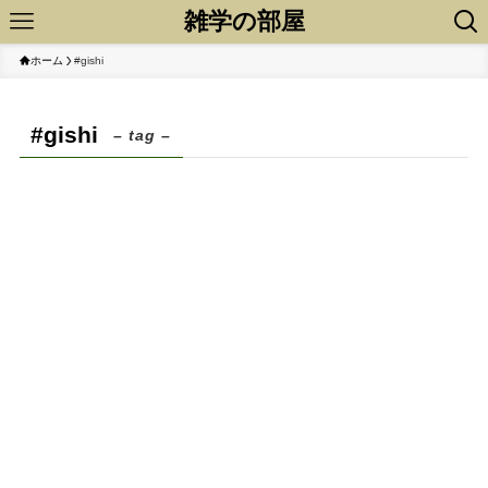
雑学の部屋
ホーム
#gishi
#gishi
– tag –