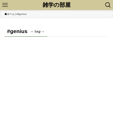
雑学の部屋
ホーム
#genius
#genius
– tag –