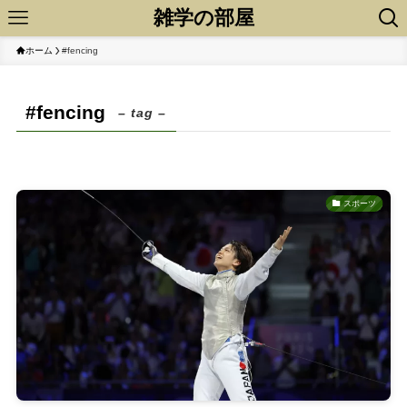
雑学の部屋
ホーム
#fencing
#fencing
– tag –
スポーツ