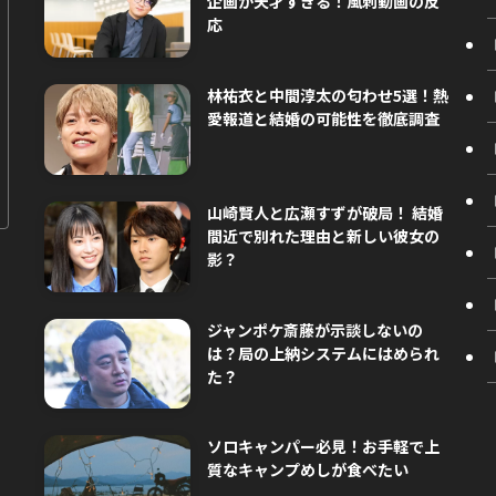
企画が天才すぎる！風刺動画の反
応
林祐衣と中間淳太の匂わせ5選！熱
愛報道と結婚の可能性を徹底調査
山崎賢人と広瀬すずが破局！ 結婚
間近で別れた理由と新しい彼女の
影？
ジャンポケ斎藤が示談しないの
は？局の上納システムにはめられ
た？
ソロキャンパー必見！お手軽で上
質なキャンプめしが食べたい