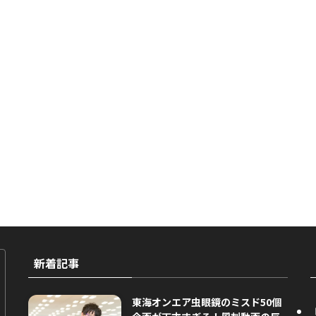
新着記事
東海オンエア虫眼鏡のミスド50個