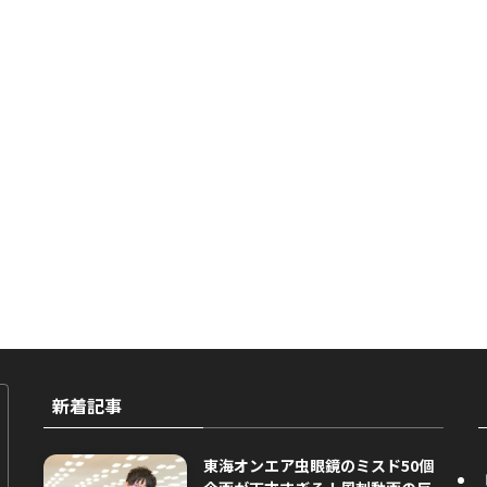
新着記事
東海オンエア虫眼鏡のミスド50個