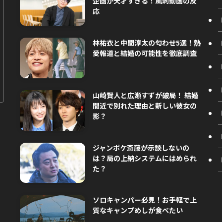
企画が天才すぎる！風刺動画の反
応
林祐衣と中間淳太の匂わせ5選！熱
愛報道と結婚の可能性を徹底調査
山崎賢人と広瀬すずが破局！ 結婚
間近で別れた理由と新しい彼女の
影？
ジャンポケ斎藤が示談しないの
は？局の上納システムにはめられ
た？
ソロキャンパー必見！お手軽で上
質なキャンプめしが食べたい