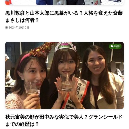
黒川敦彦と山本太郎に黒幕がいる？人格を変えた斎藤
まさしは何者？
2024年10月6日
時事
秋元宙美の顔が田中みな実似で美人？グランシールド
までの経歴は？