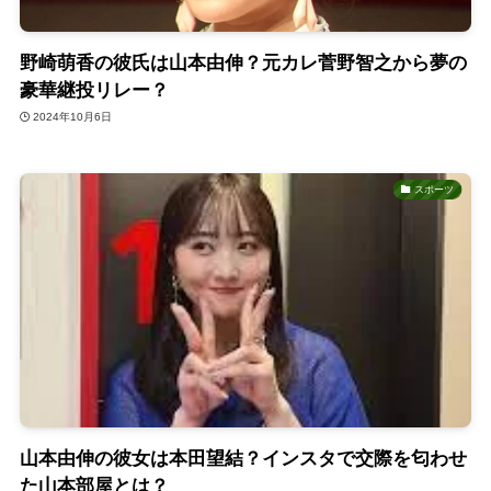
野崎萌香の彼氏は山本由伸？元カレ菅野智之から夢の
豪華継投リレー？
2024年10月6日
スポーツ
山本由伸の彼女は本田望結？インスタで交際を匂わせ
た山本部屋とは？